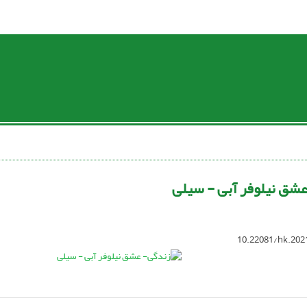
شق نیلوفر آبی - سیلی
10.22081/hk.202