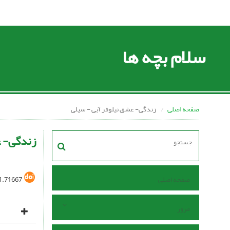
سلام بچه ها
صفحه اصلی
زندگی- عشق نیلوفر آبی - سیلی
زندگی- ع
صفحه اصلی
1.71667
مرور