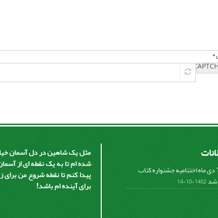
 *
لانات
مثل یک شاهین در دل آسمان خیال
شده ام تا به یک نقطه ای از آسم
پنج شنبه 14 دی ماه اختتامیه جشنواره کتاب
پیدا کنم تا نقطه شروع من برای ز
 شد
1402-10-14
برای آینده ام باشد!