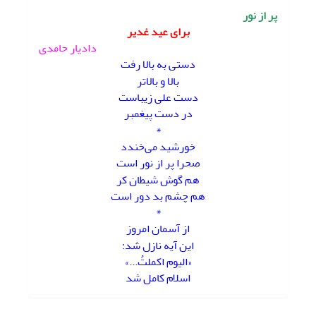
پر از نور
برای عید غدیر
دادیار حامدی
دستی به بالا رفت
بالا و بالاتر
دست علی زیباست
در دست پیغمبر
*
خورشید می‌خندد
صحرا پر از نور است
هم گوش شیطان کر
هم چشم بد دور است
*
از آسمان امروز
این آیه نازل شد:
«الیوم اکملتُ...»
اسلام کامل شد