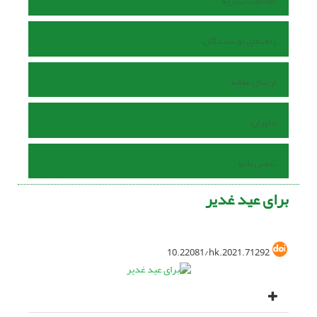
اطلاعات نشریه
راهنمای نویسندگان
ارسال مقاله
داوران
تماس با ما
برای عید غدیر
10.22081/hk.2021.71292