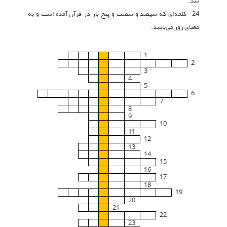
شد.
24- کلمه‌ای که سیصد و شصت و پنج بار در قرآن آمده است و به
معنای روز می‌باشد.
1
2
3
4
5
6
7
8
9
10
11
12
13
14
15
16
17
18
19
20
21
22
23