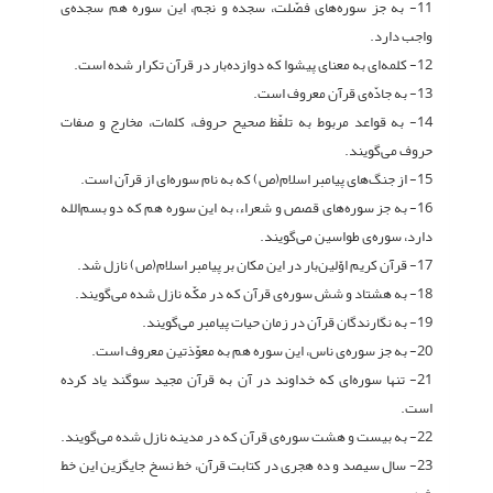
11- به جز سوره‌های فصّلت، سجده و نجم، این سوره هم سجده‌ی
واجب دارد.
12‌- کلمه‌ای به معنای پیشوا که دوازده‌بار در قرآن تکرار شده است.
13- به جادّه‌ی قرآن معروف است.
14- به قواعد مربوط به تلفّظ صحیح حروف، کلمات، مخارج و صفات
حروف می‌گویند.
15- از جنگ‌های پیامبر اسلام(ص) که به نام سوره‌ای از قرآن است.
16- به جز سوره‌های قصص و شعراء، به این سوره هم که دو بسم‌الله
دارد، سوره‌ی طواسین می‌گویند.
17- قرآن کریم اوّلین‌بار در این مکان بر پیامبر اسلام(ص) نازل شد.
18- به هشتاد و شش سوره‌ی قرآن که در مکّه نازل شده می‌گویند.
19- به نگارندگان قرآن در زمان حیات پیامبر می‌گویند.
20- به جز سوره‌ی ناس، این سوره هم به معوّذتین معروف است.
21- تنها سوره‌ای که خداوند در آن به قرآن مجید سوگند یاد کرده
است.
22- به بیست و هشت سوره‌ی قرآن که در مدینه نازل شده می‌گویند.
23- سال سیصد و ده هجری در کتابت قرآن، خط نسخ جایگزین این خط