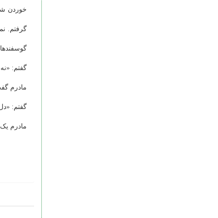
خوردن شدم
گرفتم. نمی
گوسفندها 
گفتم: «نه
مادرم گفت
گفتم: «دل
مادرم یک